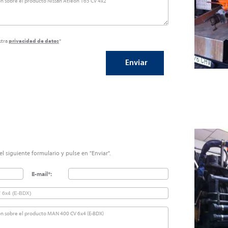
stra
privacidad de datos
*
l siguiente formulario y pulse en "Enviar".
E-mail*: