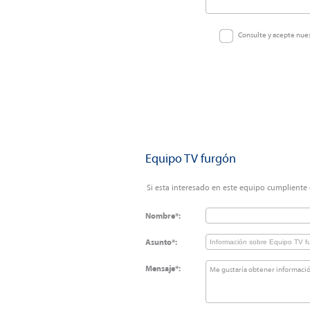
Consulte y acepte nue
Equipo TV furgón
Si esta interesado en este equipo cumpliente e
Nombre*:
Asunto*:
Mensaje*: