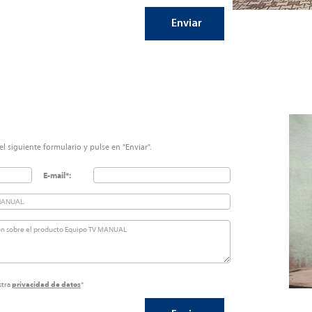
l siguiente formulario y pulse en "Enviar".
E-mail*:
stra
privacidad de datos
*