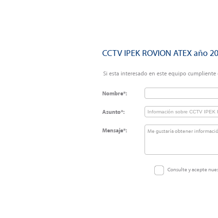
CCTV IPEK ROVION ATEX año 2
Si esta interesado en este equipo cumpliente e
Nombre*:
Asunto*:
Mensaje*:
Consulte y acepte nue