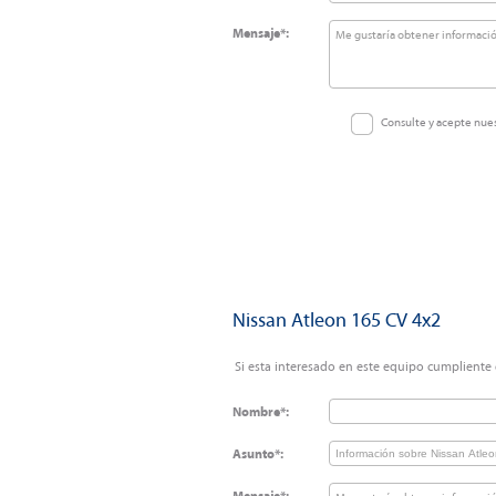
Mensaje*:
Consulte y acepte nue
Nissan Atleon 165 CV 4x2
Si esta interesado en este equipo cumpliente e
Nombre*:
Asunto*: