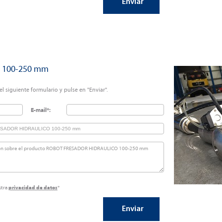
 100-250 mm
l siguiente formulario y pulse en "Enviar".
E-mail*:
stra
privacidad de datos
*