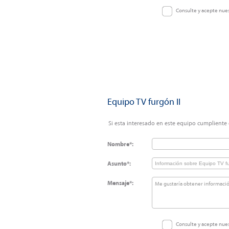
Consulte y acepte nue
Equipo TV furgón II
Si esta interesado en este equipo cumpliente e
Nombre*:
Asunto*:
Mensaje*:
Consulte y acepte nue