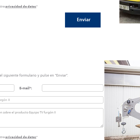
stra
privacidad de datos
*
l siguiente formulario y pulse en "Enviar".
E-mail*:
stra
privacidad de datos
*