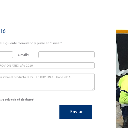
016
l siguiente formulario y pulse en "Enviar".
E-mail*:
stra
privacidad de datos
*