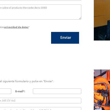
stra
privacidad de datos
*
l siguiente formulario y pulse en "Enviar".
E-mail*: