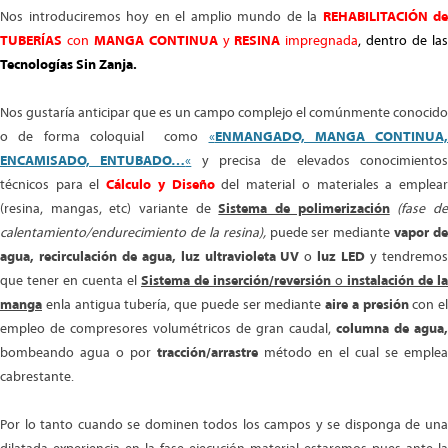
Nos introduciremos hoy en el amplio mundo de la
REHABILITACIÓN de
TUBERÍAS
con
MANGA CONTINUA
y
RESINA
impregnada
, dentro de la
Tecnologías Sin Zanja.
Nos gustaría anticipar que es un campo complejo el comúnmente conocido
o de forma coloquial como
«
ENMANGADO, MANGA CONTINUA,
ENCAMISADO, ENTUBADO…
«
y precisa de elevados conocimiento
técnicos para el
Cálculo y Diseño
del material o materiales a emplea
(resina, mangas, etc) variante de
Sistema de polimerización
(fase d
calentamiento/endurecimiento de la resina),
puede ser mediante
vapor de
agua, recirculación de agua, luz ultravioleta UV
o
luz LED
y tendremo
que tener en cuenta el
Sistema de inserción/reversión
o
instalación de la
manga
enla antigua tubería, que puede ser mediante
aire a presión
con el
empleo de compresores volumétricos de gran caudal,
columna de agua,
bombeando agua o por
tracción/arrastre
método en el cual se emplea
cabrestante.
Por lo tanto cuando se dominen todos los campos y se disponga de una