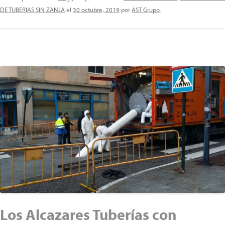
DE TUBERIAS SIN ZANJA
el
30 octubre, 2019
por
AST Grupo
.
Los Alcazares Tuberías con