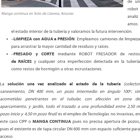
de un
robot
Manga continua en Soto de Llanera, Asturias
analiz
amos
el estado interior de la tubería y valoramos la futura intervención.
–
LIMPIEZA con AGUA a PRESIÓN
: Empleamos camiones de limpieza
para arrastrar la mayor cantidad de residuos y raíces.
–
FRESADO y CORTE
mediante ROBOT FRESADOR de resto
de RAÍCES
y cualquier otra imperfección detectada en la tuberí
como restos de hormigón u otras incrustaciones.
La
solución una vez analizado el estado de la tubería
(colecto
saneamiento, DN 400 mm, un pozo intermedio en ángulo 100º, sin
acometidas penetrantes en el tubular, con afección en zona de
aparcamiento, y jardín, todo el trazado a una profundidad entre 2,50 m
pozo inicio y 4,50 m pozo final)
es el empleo de Tecnologías no invasivas, e
este caso CIPP o
MANGA CONTINUA
pues no precisa apertura de pozos
pues el existente es de tapa circular DN 600 mm con espacio suficiente para
acceso.