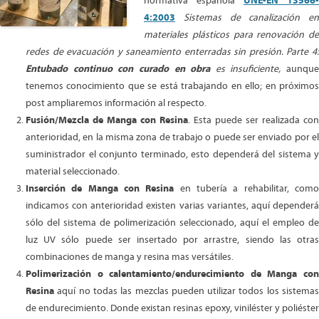
normativa española
UNE-EN 13566-
4:2003
Sistemas de canalización en
materiales plásticos para renovación de
redes de evacuación y saneamiento enterradas sin presión. Parte 4:
Entubado continuo con curado en obra
es insuficiente,
aunque
tenemos conocimiento que se está trabajando en ello; en próximos
post ampliaremos información al respecto.
Fusión/Mezcla de Manga con Resina
. Esta puede ser realizada con
anterioridad, en la misma zona de trabajo o puede ser enviado por el
suministrador el conjunto terminado, esto dependerá del sistema y
material seleccionado.
Inserción de Manga con Resina
en tubería a rehabilitar, com
indicamos con anterioridad existen varias variantes, aquí dependerá
sólo del sistema de polimerización seleccionado, aquí el empleo de
luz UV sólo puede ser insertado por arrastre, siendo las otras
combinaciones de manga y resina mas versátiles.
Polimerización o calentamiento/endurecimiento de Manga con
Resina
aquí no todas las mezclas pueden utilizar todos los sistemas
de endurecimiento. Donde existan resinas epoxy, viniléster y poliéster