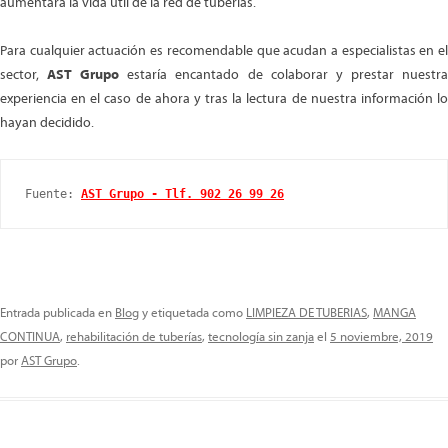
aumentará la vida útil de la red de tuberías.
Para cualquier actuación es recomendable que acudan a especialistas en el
sector,
AST Grupo
estaría encantado de colaborar y prestar nuestr
experiencia en el caso de ahora y tras la lectura de nuestra información lo
hayan decidido.
Fuente: 
AST Grupo - Tlf. 902 26 99 26
Entrada publicada en
Blog
y etiquetada como
LIMPIEZA DE TUBERIAS
,
MANGA
CONTINUA
,
rehabilitación de tuberías
,
tecnología sin zanja
el
5 noviembre, 2019
por
AST Grupo
.