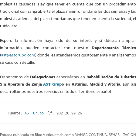
molestias causadas. Hay que tener en cuenta que con un procedimiento
tradicional con zanja abierta el plazo mínimo rondaría las dos semanas y las
molestias ademas del plazo tendríamos que tener en cuenta la suciedad, el
ruido, etc.
Espero la información haya sido de su interés y si ddesean ampliar
información pueden contactar con nuestro
Departamento Técnic
(
ast@astgrupo.com
) donde les atenderemos gustosamente y analizaremos
su caso con detalle.
Disponemos de
Delegaciones
especialistas en
Rehabilitación de Tubería
SIn Apertura de Zanja
AST Grup
o
en
Asturias, Madrid y Vitoria
, aun as
desarrollamos nuestros servicios en todo el territorio español.
Fuente: 
AST Grupo
 Tlf. 902 26 99 26
Entrada publicada en
Blog
y etiquetada como
MANGA CONTINUA
,
REHABILITACION