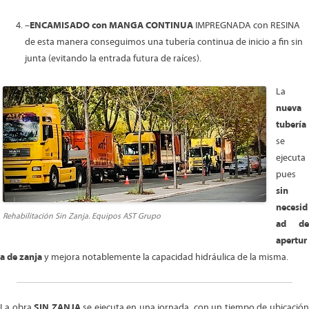
–
ENCAMISADO con MANGA CONTINUA
IMPREGNADA con RESINA
de esta manera conseguimos una tubería continua de inicio a fin sin
junta (evitando la entrada futura de raíces).
La
nueva
tubería
se
ejecuta
pues
sin
necesid
Rehabilitación Sin Zanja. Equipos AST Grupo
ad de
apertur
a de zanja
y mejora notablemente la capacidad hidráulica de la misma.
La obra
SIN ZANJA
se ejecuta en una jornada, con un tiempo de ubicació