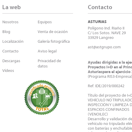
La web
Contacto
ASTURIAS
Nosotros
Equipos
Polígono Ind. Riaño II
Blog
Venta de ocasión
C/ Los Sotos. NAVE 29
33929 Langreo
Localización
Galería fotográfica
ast@astgrupo.com
Contacto
Aviso legal
Descargas
Privacidad de
Ayudas dirigidas a la ej
datos
Proyectos I+D en el Prin
Vídeos
Asturiaspara el ejercicio
(Programa RIS3-Empresa
Ref. IDE/2019/000242
Título del proyecto de I+
VEHÍCULO NO TRIPULAD
INSPECCIÓN Y LIMPIEZA 
ESPACIOS CONFINADOS
(VENOILEC)
Desarrollo y validación d
vehículo no tripulado eléc
con baterías y enchufable